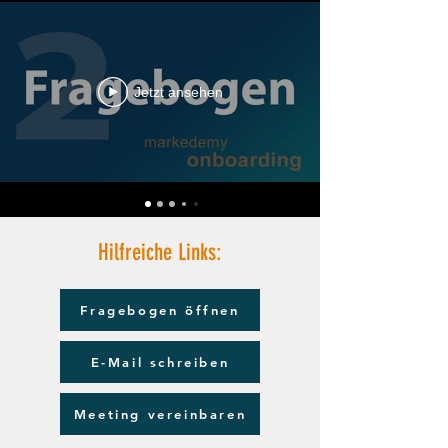
Jetzt ansehen
Hilfreiche Links:
Fragebogen öffnen
E-Mail schreiben
Meeting vereinbaren