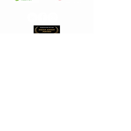
© 2023
mm markenagentur | studio Berlin.
Kemperplatz 1 | 10785 Berlin (SonyCenter)
Wir sind die mm markenagentur und wir haben es uns zur Mission gemacht, den Fachkräftemangel zu beenden.
Unsere hochwertigen Unternehmensfilme, gepaart mit einer erprobten Strategie in der Vermarktung sorgen genau
dafür, dass wir dieses Ziel erreichen können. Das tun wir in Stuttgart, Bremen, Berlin, Hamburg sowie in München
und Köln. Und natürlich immer genau dort, wo für Sie der beste Produktionsort ist. Denn durch Produktfile,
Imagefilme und Recruitingfilme ekann auch Ihr Unternehmen digital skalieren.
Willkommen im Tea
mm
:
JETZT BEWERBEN
Rechtliches.
IMPRESSUM
DISCLAIMER
DATENSCHUTZ